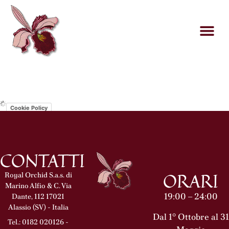
Cookie Policy
CONTATTI
ORARI
Royal Orchid S.a.s. di
Marino Alfio & C. Via
19:00 – 24:00
Dante, 112 17021
Alassio (SV) - Italia
Dal 1° Ottobre al 31
Tel.: 0182 020126 -